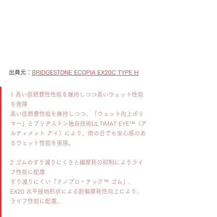
出典元：
BRIDGESTONE ECOPIA EX20C TYPE H
1 高い低燃費性性能を維持しつつ高いウェット性能
を発揮
高い低燃費性能を維持しつつ、「ウェット向上ポリ
マー」とブリヂストン独自技術ULTIMAT EYE™（ア
ルティメット アイ）により、雨の日でも安心感のあ
るウェット性能を実現。
2 ゴムのすり減りにくさと編摩耗の抑制によりライ
フ性能に配慮
すり減りにくい「ナノプロ・テック™ ゴム」、
EX20 水平接地形状による耐偏摩耗性向上により、
ライフ性能に配慮。