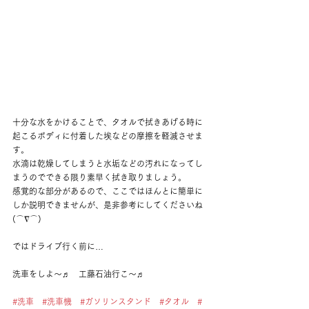
十分な水をかけることで、タオルで拭きあげる時に
起こるボディに付着した埃などの摩擦を軽減させま
す。
水滴は乾燥してしまうと水垢などの汚れになってし
まうのでできる限り素早く拭き取りましょう。
感覚的な部分があるので、ここではほんとに簡単に
しか説明できませんが、是非参考にしてくださいね
(⌒∇⌒)
ではドライブ行く前に…
洗車をしよ～♬　工藤石油行こ～♬
#洗車
#洗車機
#ガソリンスタンド
#タオル
#