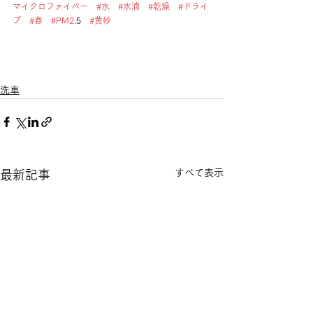
マイクロファイバー
#水
#水滴
#乾燥
#ドライ
ブ
#春
#PM2
.5　
#黄砂
洗車
すべて表示
最新記事