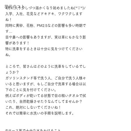
地元のコト
4月に入り少しづつ温かくなり始めましたね(^▽^)/
入学、入社、花見などドキドキ、ワクワクします
ね！
同時に黄砂、花粉、PM2.5などの影響も多い時期で
す…
目や鼻への影響もありますが、実は車にもかなり影
響があります！
特に洗車をするときは十分に気をつけてください
ね。
ところで、皆さんはどのように洗車をしているでし
ょうか？
ガソリンスタンド等で洗う人、ご自分で洗う人様々
いると思いますが、もしご自分で洗車する場合は以
下のことに気を付けてください。
例えばボディが乾いてる状態で目の粗いタオルで拭
いたり、自然乾燥させたりなんてしてませんか？
これ、絶対にしないでくださいね！
それでは簡単に水洗いの手順を説明します。
➀ホース等で十分な水をかけること。