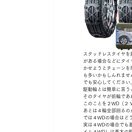
スタッドレスタイヤを
がある場合などにタイ
かせようとチェーンを
も多いかもしんれませ
でも安心してください
駆動輪とは簡単に言う
そのタイヤが前輪であ
このことを２WD（２ Wh
あとは４輪全部回るのが４
では４WDの場合はど
実は４WDの場合でも
イム４WD）は基本の