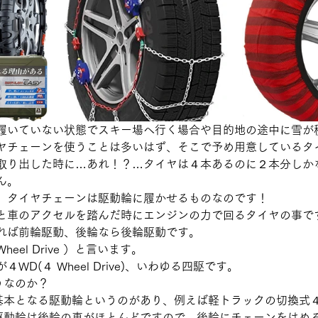
履いていない状態でスキー場へ行く場合や目的地の途中に雪が
ヤチェーンを使うことは多いはず、そこで予め用意しているタ
取り出した時に…あれ！？…タイヤは４本あるのに２本分しか
ん。
、タイヤチェーンは駆動輪に履かせるものなのです！
と車のアクセルを踏んだ時にエンジンの力で回るタイヤの事で
れば前輪駆動、後輪なら後輪駆動です。
eel Drive ）と言います。
WD(４ Wheel Drive)、いわゆる四駆です。
うなのか？
基本となる駆動輪というのがあり、例えば軽トラックの切換式
駆動輪は後輪の車がほとんどですので、後輪にチェーンをはめ