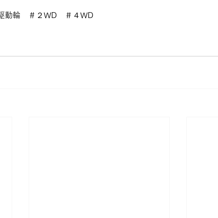
駆動輪　＃２WD　＃４WD