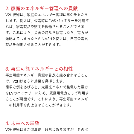
2. 家庭のエネルギー管理への貢献
V2H技術は、家庭のエネルギー管理に革命をもたら
します。例えば、停電時にEVのバッテリーを利用す
れば、家電製品や照明を稼働させることができま
す。これにより、災害の時など停電したり、電力が
途絶えてしまったとき
にV2Hを使えば、自宅の電気
製品を
稼働させる
ことができます。
3. 再生可能エネルギーとの相性
再生可能エネルギー資源の普及と組み合わせること
で、V2Hはさらに効果を発揮します。
簡単な例をあげると、太陽光パネルで発電した電力
をEVのバッテリーに貯め、家庭用電力として利用す
ることが可能です。これにより、再生可能エネルギ
ーの利用率を向上させることができます。
4. 未来への展望
V2H技術はまだ発展途上段階にありますが、そのポ