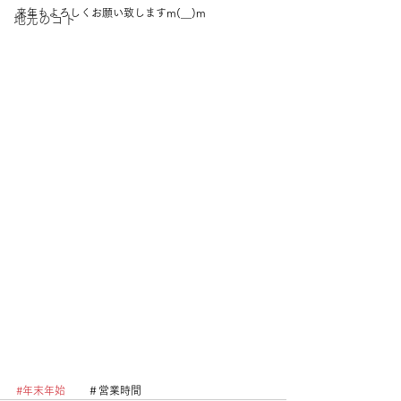
来年もよろしくお願い致しますm(__)m
地元のコト
#年末年始
	＃営業時間　