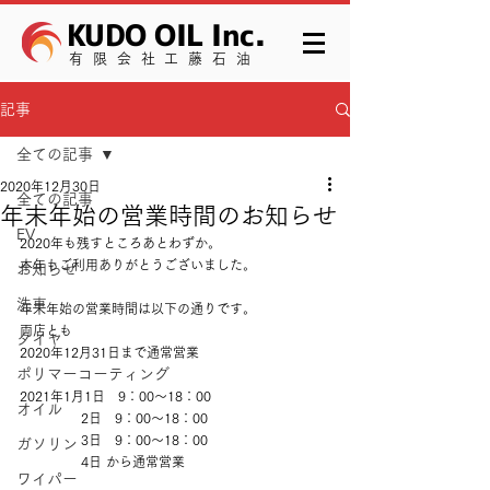
KUDO OIL Inc.
有限会社工藤石油
記事
全ての記事
2020年12月30日
全ての記事
年末年始の営業時間のお知らせ
EV
2020年も残すところあとわずか。
本年もご利用ありがとうございました。
お知らせ
洗車
年末年始の営業時間は以下の通りです。
両店とも
タイヤ
2020年12月31日まで通常営業
ポリマーコーティング
2021年1月1日　9：00～18：00
オイル
　　　　  2日　9：00～18：00　　　　
　　　　  3日　9：00～18：00
ガソリン
　　　　  4日 から通常営業
ワイパー